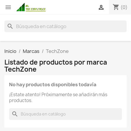
shopping_cart


(0)
search
Inicio
Marcas
TechZone
Listado de productos por marca
TechZone
No hay productos disponibles todavía
¡Estate atento! Próximamente se añadirán más
productos.
search