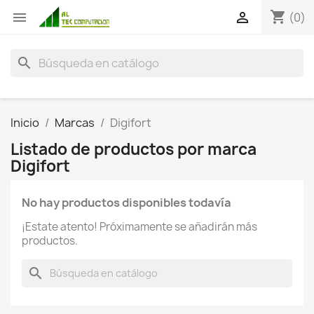
shopping_cart


(0)
search
Inicio
Marcas
Digifort
Listado de productos por marca
Digifort
No hay productos disponibles todavía
¡Estate atento! Próximamente se añadirán más
productos.
search