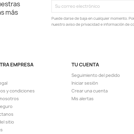
uestras
as más
Puede darse de baja en cualquier momento. Por e
nuestro aviso de privacidad e información de c
TRA EMPRESA
TU CUENTA
Seguimiento del pedido
egal
Iniciar sesión
os y condiciones
Crear una cuenta
 nosotros
Mis alertas
seguro
ctanos
el sitio
as