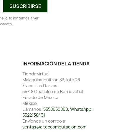
llo, lo invitamos a ver
ontacto.
INFORMACIÓN DE LA TIENDA
Tienda virtual
Malaquias Huitron 33, lote 28
Fracc. Las Garzas
55718 Coacalco de Berriozábal
Estado de México
México
Llámanos:
5558650860, WhatsApp:
5522138431
Envíenos un correo a:
ventas@alteccomputacion.com