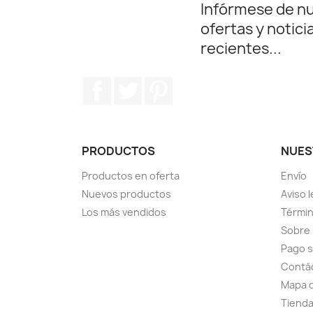
Infórmese de n
ofertas y notici
recientes...
Facebook
Twitter
Pinterest
PRODUCTOS
NUES
Productos en oferta
Envío
Nuevos productos
Aviso l
Los más vendidos
Términ
Sobre
Pago 
Contá
Mapa d
Tiend