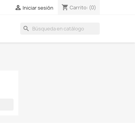
shopping_cart

Carrito:
(0)
Iniciar sesión
search