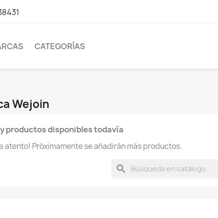
38431
ARCAS
CATEGORÍAS
ca Wejoin
y productos disponibles todavía
te atento! Próximamente se añadirán más productos.
search