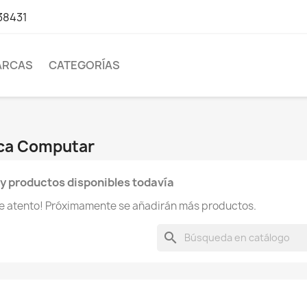
38431
ARCAS
CATEGORÍAS
rca Computar
y productos disponibles todavía
te atento! Próximamente se añadirán más productos.
search