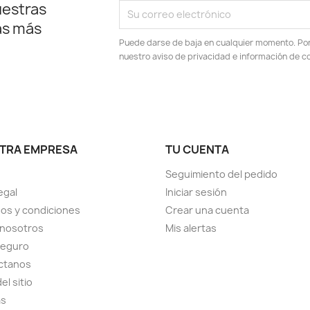
uestras
as más
Puede darse de baja en cualquier momento. Por e
nuestro aviso de privacidad e información de c
TRA EMPRESA
TU CUENTA
Seguimiento del pedido
egal
Iniciar sesión
os y condiciones
Crear una cuenta
 nosotros
Mis alertas
seguro
ctanos
el sitio
as