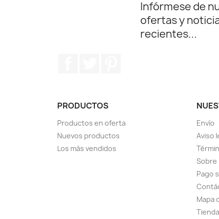
Infórmese de n
ofertas y notici
recientes...
Facebook
Twitter
Pinterest
PRODUCTOS
NUES
Productos en oferta
Envío
Nuevos productos
Aviso l
Los más vendidos
Términ
Sobre
Pago 
Contá
Mapa d
Tiend