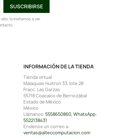
llo, lo invitamos a ver
ontacto.
INFORMACIÓN DE LA TIENDA
Tienda virtual
Malaquias Huitron 33, lote 28
Fracc. Las Garzas
55718 Coacalco de Berriozábal
Estado de México
México
Llámanos:
5558650860, WhatsApp:
5522138431
Envíenos un correo a:
ventas@alteccomputacion.com