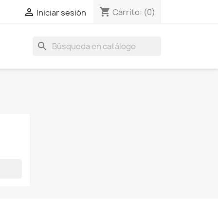
shopping_cart

Carrito:
(0)
Iniciar sesión
search