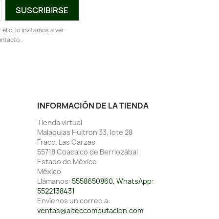
llo, lo invitamos a ver
ontacto.
INFORMACIÓN DE LA TIENDA
Tienda virtual
Malaquias Huitron 33, lote 28
Fracc. Las Garzas
55718 Coacalco de Berriozábal
Estado de México
México
Llámanos:
5558650860, WhatsApp:
5522138431
Envíenos un correo a:
ventas@alteccomputacion.com