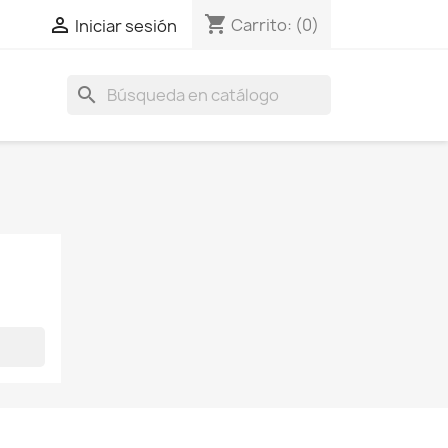
shopping_cart

Carrito:
(0)
Iniciar sesión
search