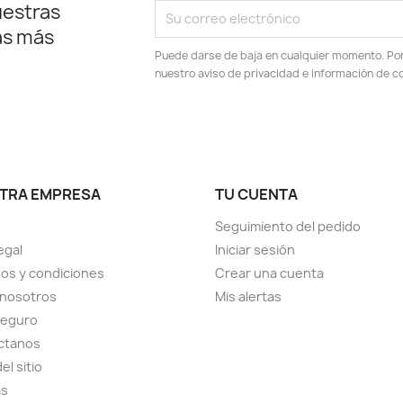
uestras
as más
Puede darse de baja en cualquier momento. Por e
nuestro aviso de privacidad e información de c
TRA EMPRESA
TU CUENTA
Seguimiento del pedido
egal
Iniciar sesión
os y condiciones
Crear una cuenta
 nosotros
Mis alertas
seguro
ctanos
el sitio
as