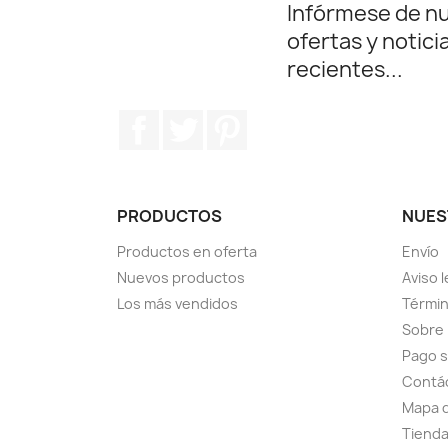
Infórmese de n
ofertas y notici
recientes...
Facebook
Twitter
Pinterest
PRODUCTOS
NUES
Productos en oferta
Envío
Nuevos productos
Aviso l
Los más vendidos
Términ
Sobre
Pago 
Contá
Mapa d
Tiend