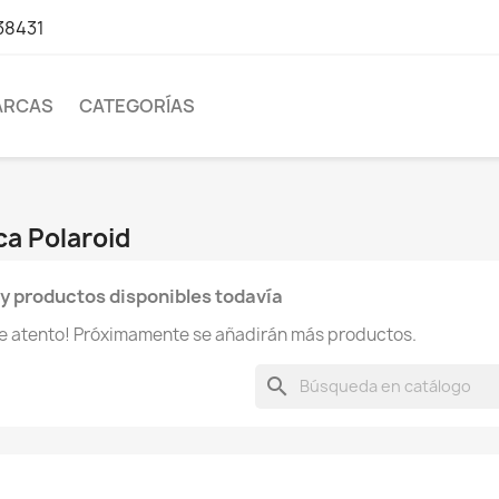
38431
ARCAS
CATEGORÍAS
ca Polaroid
y productos disponibles todavía
te atento! Próximamente se añadirán más productos.
search