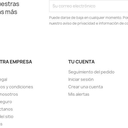
uestras
as más
Puede darse de baja en cualquier momento. Por e
nuestro aviso de privacidad e información de c
TRA EMPRESA
TU CUENTA
Seguimiento del pedido
egal
Iniciar sesión
os y condiciones
Crear una cuenta
 nosotros
Mis alertas
seguro
ctanos
el sitio
as