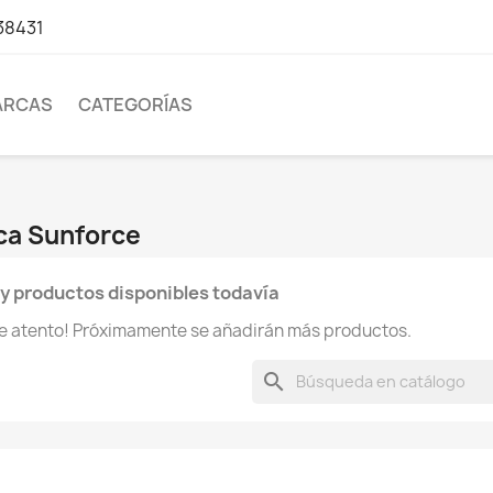
38431
ARCAS
CATEGORÍAS
ca Sunforce
y productos disponibles todavía
te atento! Próximamente se añadirán más productos.
search