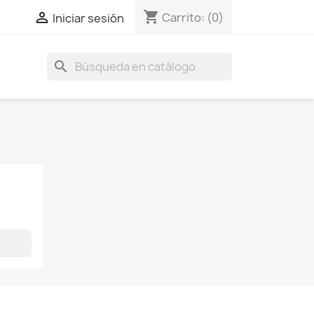
shopping_cart

Carrito:
(0)
Iniciar sesión
search