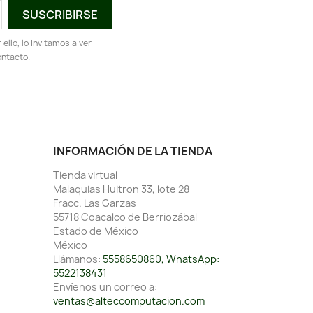
llo, lo invitamos a ver
ontacto.
INFORMACIÓN DE LA TIENDA
Tienda virtual
Malaquias Huitron 33, lote 28
Fracc. Las Garzas
55718 Coacalco de Berriozábal
Estado de México
México
Llámanos:
5558650860, WhatsApp:
5522138431
Envíenos un correo a:
ventas@alteccomputacion.com