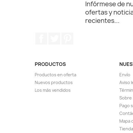
Infórmese de n
ofertas y notici
recientes...
Facebook
Twitter
Pinterest
PRODUCTOS
NUES
Productos en oferta
Envío
Nuevos productos
Aviso l
Los más vendidos
Términ
Sobre
Pago 
Contá
Mapa d
Tiend