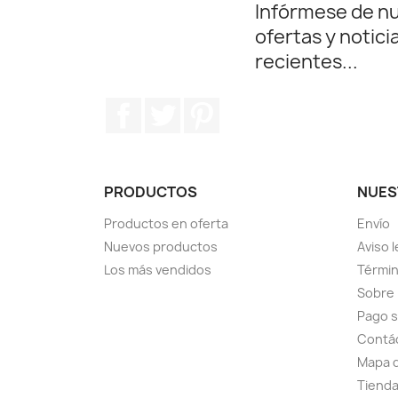
Infórmese de n
ofertas y notici
recientes...
Facebook
Twitter
Pinterest
PRODUCTOS
NUES
Productos en oferta
Envío
Nuevos productos
Aviso l
Los más vendidos
Términ
Sobre
Pago 
Contá
Mapa d
Tiend