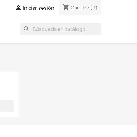
shopping_cart

Carrito:
(0)
Iniciar sesión
search