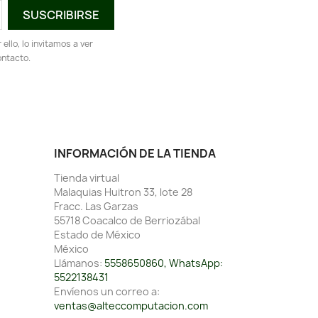
llo, lo invitamos a ver
ontacto.
INFORMACIÓN DE LA TIENDA
Tienda virtual
Malaquias Huitron 33, lote 28
Fracc. Las Garzas
55718 Coacalco de Berriozábal
Estado de México
México
Llámanos:
5558650860, WhatsApp:
5522138431
Envíenos un correo a:
ventas@alteccomputacion.com