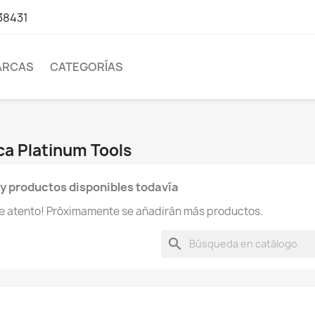
38431
ARCAS
CATEGORÍAS
ca Platinum Tools
y productos disponibles todavía
te atento! Próximamente se añadirán más productos.
search