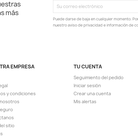
uestras
as más
Puede darse de baja en cualquier momento. Por e
nuestro aviso de privacidad e información de c
TRA EMPRESA
TU CUENTA
Seguimiento del pedido
egal
Iniciar sesión
os y condiciones
Crear una cuenta
 nosotros
Mis alertas
seguro
ctanos
el sitio
as