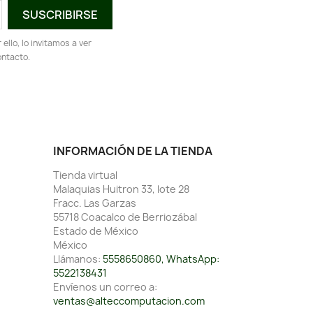
llo, lo invitamos a ver
ontacto.
INFORMACIÓN DE LA TIENDA
Tienda virtual
Malaquias Huitron 33, lote 28
Fracc. Las Garzas
55718 Coacalco de Berriozábal
Estado de México
México
Llámanos:
5558650860, WhatsApp:
5522138431
Envíenos un correo a:
ventas@alteccomputacion.com