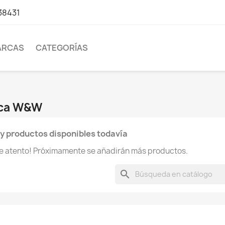
38431
ARCAS
CATEGORÍAS
rca W&W
y productos disponibles todavía
te atento! Próximamente se añadirán más productos.
search