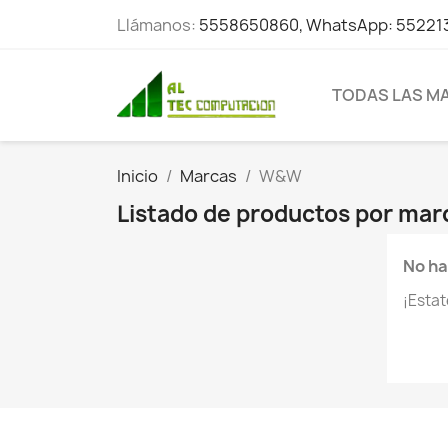
Llámanos:
5558650860, WhatsApp: 55221
TODAS LAS M
Inicio
Marcas
W&W
Listado de productos por ma
No ha
¡Esta