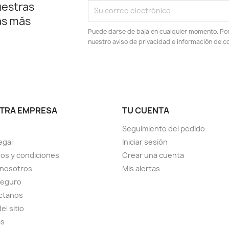
uestras
as más
Puede darse de baja en cualquier momento. Por e
nuestro aviso de privacidad e información de c
TRA EMPRESA
TU CUENTA
Seguimiento del pedido
egal
Iniciar sesión
os y condiciones
Crear una cuenta
 nosotros
Mis alertas
seguro
ctanos
el sitio
as