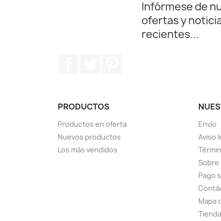
Infórmese de n
ofertas y notici
recientes...
Facebook
Twitter
Pinterest
PRODUCTOS
NUES
Productos en oferta
Envío
Nuevos productos
Aviso l
Los más vendidos
Términ
Sobre
Pago 
Contá
Mapa d
Tiend