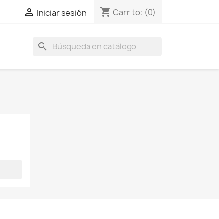
shopping_cart

Carrito:
(0)
Iniciar sesión
search